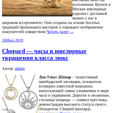
исполнения. Купить в
Москве ювелирные
изделия с доставкой
можно у нас в
широком ассортименте. Они созданы на основе богатых
традиций бронницких мастеров и поражают воображение
покупателей изяществом
Читать далее →
26
Июл 2019
Chopard — часы и ювелирные
украшения класса люкс
Автор:
admin
Луи-Улисс Шопар
– талантливый
швейцарский часовщик, основатель
всемирно известной компании,
выпускающей самые узнаваемые в мире
часы и украшения. Дорогие и желанные,
стильные вещицы — символ престижа,
демонстрация высокого статуса своего
обладателя. Chopard (шопард)