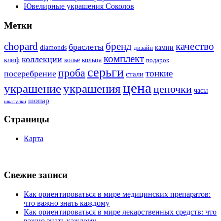
Ювелирные украшения Соколов
Метки
бренд
chopard
качество
браслеты
diamonds
камни
дизайн
комплект
коллекции
клиф
колье
кольца
подарок
серьги
проба
тонкие
посеребрение
стали
цена
украшение
украшения
цепочки
часы
шопар
шкатулки
Страницы
Карта
Свежие записи
Как ориентироваться в мире медицинских препаратов:
что важно знать каждому
Как ориентироваться в мире лекарственных средств: что
важно знать каждому