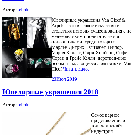
Автор:
admin
Ювелирные украшения Van Cleef &
Arpels – это высокое искусство и
столетняя история существования с не
менее великими почитателями и
поклонниками, среди которых –
Марлен Дитрих, Элизабет Тейлор,
Мария Каллас, Одри Хепберн, Софи
Лорен и Грейс Келли, царствен-ные
особы и выдающиеся люди эпохи. Van
Cleef
Читать далее →
23
Июл 2019
Ювелирные украшения 2018
Автор:
admin
Самое верное
представление о
том, чем живёт
индустрия