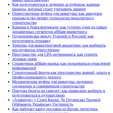
Как подготовиться к лечению за рубежом: важные
нюансы, которые стоит учитывать заранее
Опрессовочные муфты для арматуры: как заводское
производство меняет технологии монолитного
строительства
Карьера в Nutra-вертикали: как устроен один из самых
динамичных сегментов affiliate-маркетинга
Грузоперевозки между Турцией и Россией: как
подготовить отправку
Трекеры для маркетинговой аналитики: как выбирать
инструменты ответственно
Пространство для CPA-нетворкинга: как строить
деловые связи
Справочник affiliate-рынка: как пользоваться отраслевой
информацией
Строительный форум как пространство знаний, опыта и
профессионального диалога
Механические муфты для арматуры: надежное
соединение в современном строительстве
Покупка билета на самолет: как правильно выбрать и
подготовиться к путешествию
«Алаверди» у Серці Києва: Де Грузинські Традиції
Обіймають Українську Гостинність
Как работает карго-доставка из Китая: логистика,