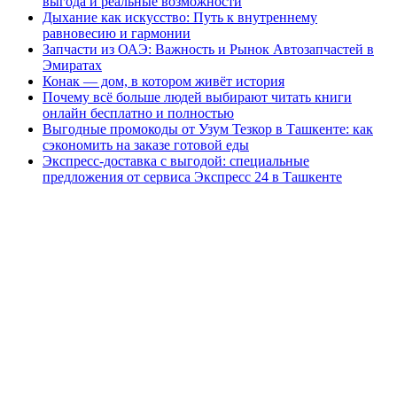
выгода и реальные возможности
Дыхание как искусство: Путь к внутреннему
равновесию и гармонии
Запчасти из ОАЭ: Важность и Рынок Автозапчастей в
Эмиратах
Конак — дом, в котором живёт история
Почему всё больше людей выбирают читать книги
онлайн бесплатно и полностью
Выгодные промокоды от Узум Тезкор в Ташкенте: как
сэкономить на заказе готовой еды
Экспресс-доставка с выгодой: специальные
предложения от сервиса Экспресс 24 в Ташкенте