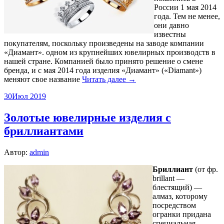
России 1 мая 2014
года. Тем не менее,
они давно
известны
покупателям, поскольку произведены на заводе компании
«Диамант». одном из крупнейших ювелирных производств в
нашей стране. Компанией было принято решение о смене
бренда, и с мая 2014 года изделия «Диамант» («Diamant»)
меняют свое название
Читать далее →
30
Июл 2019
Золотые ювелирные изделия с
бриллиантами
Автор:
admin
Бриллиант
(от фр.
brillant —
блестящий) —
алмаз, которому
посредством
огранки придана
специальная