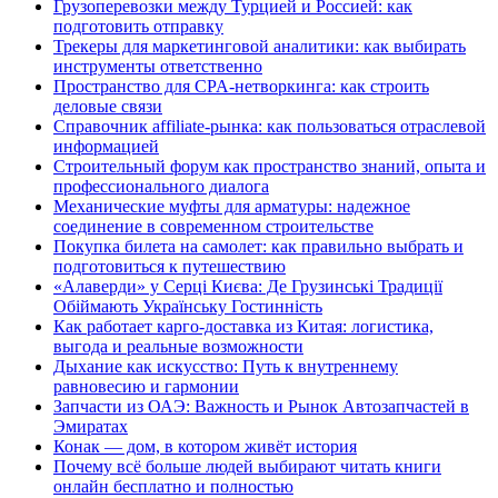
Грузоперевозки между Турцией и Россией: как
подготовить отправку
Трекеры для маркетинговой аналитики: как выбирать
инструменты ответственно
Пространство для CPA-нетворкинга: как строить
деловые связи
Справочник affiliate-рынка: как пользоваться отраслевой
информацией
Строительный форум как пространство знаний, опыта и
профессионального диалога
Механические муфты для арматуры: надежное
соединение в современном строительстве
Покупка билета на самолет: как правильно выбрать и
подготовиться к путешествию
«Алаверди» у Серці Києва: Де Грузинські Традиції
Обіймають Українську Гостинність
Как работает карго-доставка из Китая: логистика,
выгода и реальные возможности
Дыхание как искусство: Путь к внутреннему
равновесию и гармонии
Запчасти из ОАЭ: Важность и Рынок Автозапчастей в
Эмиратах
Конак — дом, в котором живёт история
Почему всё больше людей выбирают читать книги
онлайн бесплатно и полностью