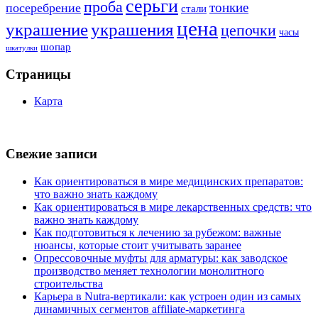
серьги
проба
тонкие
посеребрение
стали
цена
украшение
украшения
цепочки
часы
шопар
шкатулки
Страницы
Карта
Свежие записи
Как ориентироваться в мире медицинских препаратов:
что важно знать каждому
Как ориентироваться в мире лекарственных средств: что
важно знать каждому
Как подготовиться к лечению за рубежом: важные
нюансы, которые стоит учитывать заранее
Опрессовочные муфты для арматуры: как заводское
производство меняет технологии монолитного
строительства
Карьера в Nutra-вертикали: как устроен один из самых
динамичных сегментов affiliate-маркетинга