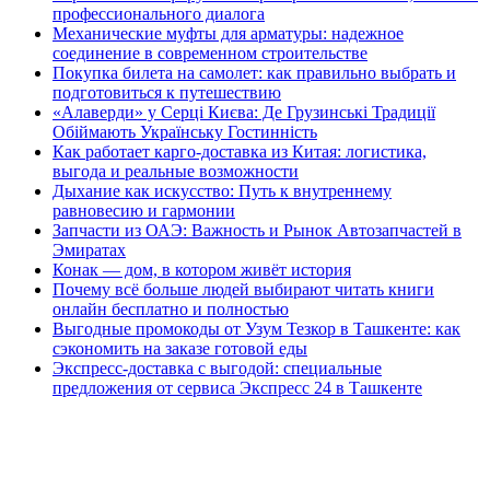
профессионального диалога
Механические муфты для арматуры: надежное
соединение в современном строительстве
Покупка билета на самолет: как правильно выбрать и
подготовиться к путешествию
«Алаверди» у Серці Києва: Де Грузинські Традиції
Обіймають Українську Гостинність
Как работает карго-доставка из Китая: логистика,
выгода и реальные возможности
Дыхание как искусство: Путь к внутреннему
равновесию и гармонии
Запчасти из ОАЭ: Важность и Рынок Автозапчастей в
Эмиратах
Конак — дом, в котором живёт история
Почему всё больше людей выбирают читать книги
онлайн бесплатно и полностью
Выгодные промокоды от Узум Тезкор в Ташкенте: как
сэкономить на заказе готовой еды
Экспресс-доставка с выгодой: специальные
предложения от сервиса Экспресс 24 в Ташкенте