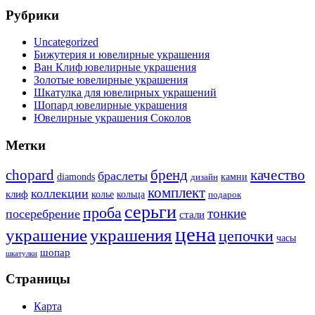
Рубрики
Uncategorized
Бижутерия и ювелирные украшения
Ван Клиф ювелирные украшения
Золотые ювелирные украшения
Шкатулка для ювелирных украшений
Шопард ювелирные украшения
Ювелирные украшения Соколов
Метки
бренд
chopard
качество
браслеты
diamonds
камни
дизайн
комплект
коллекции
клиф
колье
кольца
подарок
серьги
проба
тонкие
посеребрение
стали
цена
украшение
украшения
цепочки
часы
шопар
шкатулки
Страницы
Карта