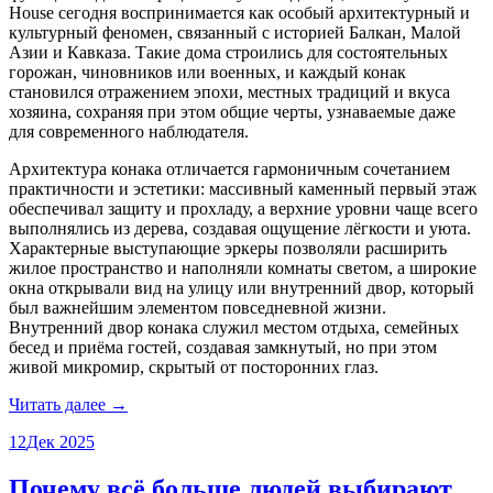
House сегодня воспринимается как особый архитектурный и
культурный феномен, связанный с историей Балкан, Малой
Азии и Кавказа. Такие дома строились для состоятельных
горожан, чиновников или военных, и каждый конак
становился отражением эпохи, местных традиций и вкуса
хозяина, сохраняя при этом общие черты, узнаваемые даже
для современного наблюдателя.
Архитектура конака отличается гармоничным сочетанием
практичности и эстетики: массивный каменный первый этаж
обеспечивал защиту и прохладу, а верхние уровни чаще всего
выполнялись из дерева, создавая ощущение лёгкости и уюта.
Характерные выступающие эркеры позволяли расширить
жилое пространство и наполняли комнаты светом, а широкие
окна открывали вид на улицу или внутренний двор, который
был важнейшим элементом повседневной жизни.
Внутренний двор конака служил местом отдыха, семейных
бесед и приёма гостей, создавая замкнутый, но при этом
живой микромир, скрытый от посторонних глаз.
Читать далее →
12
Дек 2025
Почему всё больше людей выбирают