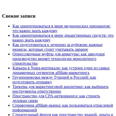
Свежие записи
Как ориентироваться в мире медицинских препаратов:
что важно знать каждому
Как ориентироваться в мире лекарственных средств: что
важно знать каждому
Как подготовиться к лечению за рубежом: важные
нюансы, которые стоит учитывать заранее
Опрессовочные муфты для арматуры: как заводское
производство меняет технологии монолитного
строительства
Карьера в Nutra-вертикали: как устроен один из самых
динамичных сегментов affiliate-маркетинга
Грузоперевозки между Турцией и Россией: как
подготовить отправку
Трекеры для маркетинговой аналитики: как выбирать
инструменты ответственно
Пространство для CPA-нетворкинга: как строить
деловые связи
Справочник affiliate-рынка: как пользоваться отраслевой
информацией
Строительный форум как пространство знаний, опыта и