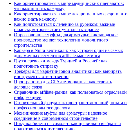
Как ориентироваться в мире медицинских препаратов:
что важно знать каждому
Как ориентироваться в мире лекарственных средств: что
важно знать каждому
Как подготовиться к лечению за рубежом: важные
нюансы, которые стоит учитывать заранее
Опрессовочные муфты для арматуры: как заводское
производство меняет технологии монолитного
строительства
Карьера в Nutra-вертикали: как устроен один из самых
динамичных сегментов affiliate-маркетинга
Грузоперевозки между Турцией и Россией: как
подготовить отправку
Трекеры для маркетинговой аналитики: как выбирать
инструменты ответственно
Пространство для CPA-нетворкинга: как строить
деловые связи
Справочник affiliate-рынка: как пользоваться отраслевой
информацией
Строительный форум как пространство знаний, опыта и
профессионального диалога
Механические муфты для арматуры: надежное
соединение в современном строительстве
Покупка билета на самолет: как правильно выбрать и
подготовиться к путешествию