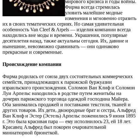
мирового кризиса и годы войны.
Фирма всегда стремилась
уловить малейшие модные
изменения
и мгновенно отразить
их в своих тематических сериях. Но самая удивительная
особенность Van Cleef & Arpels — изделия компании всегда
находились вне моды и времени. Украшения, популярные
десятилетия назад, также актуальны сегодня. Их, давние и
нынешние, невозможно сравнивать — они одинаково
прекрасные и современные.
Происхождение компании
Фирма родилась от союза двух состоятельных коммерческих
семейств, принадлежащих к парижской буржуазии
израильского происхождения. Соломон Ван Клиф и Соломон
Луи Арпельс находились в родстве путем женитьбы на
дочерях парижского торговца одеждой господина Майера.
Оба занимались продажей и поставками текстиля, тканей и
других товаров. Их дети, двоюродные брат и сестра, Альфред
Ван Клиф и Эстер (Эстель) Арпельс поженились 9 июня 1895
г. Это была красивая пара — ему исполнилось 23, ей 18 лет.
Красавец Альфред был покорен очаровательной
миниатюрной брюнеткой.