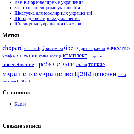
Ван Клиф ювелирные украшения
Золотые ювелирные украшения
Шкатулка для ювелирных украшений
Шопард ювелирные украшения
Ювелирные украшения Соколов
Метки
бренд
chopard
качество
браслеты
diamonds
камни
дизайн
комплект
коллекции
клиф
колье
кольца
подарок
серьги
проба
тонкие
посеребрение
стали
цена
украшение
украшения
цепочки
часы
шопар
шкатулки
Страницы
Карта
Свежие записи