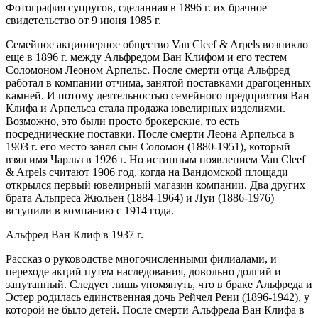
Фотография супругов, сделанная в 1896 г. их брачное
свидетельство от 9 июня 1985 г.
Семейное акционерное общество Van Cleef & Arpels возникло
еще в 1896 г. между Альфредом Ван Клифом и его тестем
Соломоном Леоном Арпельс. После смерти отца Альфред
работал в компании отчима, занятой поставками драгоценных
камней. И потому деятельностью семейного предприятия Ван
Клифа и Арпельса стала продажа ювелирных изделиями.
Возможно, это были просто брокерские, то есть
посреднические поставки. После смерти Леона Арпельса в
1903 г. его место занял сын Соломон (1880-1951), который
взял имя Чарльз в 1926 г. Но истинным появлением Van Cleef
& Arpels считают 1906 год, когда на Вандомской площади
открылся первый ювелирный магазин компании. Два других
брата Альпреса Жюльен (1884-1964) и Луи (1886-1976)
вступили в компанию с 1914 года.
Альфред Ван Клиф в 1937 г.
Рассказ о руководстве многочисленными филиалами, и
переходе акций путем наследования, довольно долгий и
запутанный. Следует лишь упомянуть, что в браке Альфреда и
Эстер родилась единственная дочь Рейчел Рени (1896-1942), у
которой не было детей. После смерти Альфреда Ван Клифа в