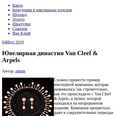
Карта
Бижутерия и ювелирные изделия
Шопард
Золото
Шкатулки
Соколов
Ван Клиф
04
Июл 2019
Ювелирная династия Van Cleef &
Arpels
Автор:
admin
Сложно привести пример
ювелирной компании, которая
развивалась так стремительно,
как это происходило с Van Cleef
& Arpels, и бизнес которой
находился на непрерывном
подъеме. Компания процветала
даже в сокрушительные периоды