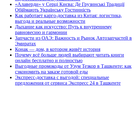
«Алаверди» у Серці Києва: Де Грузинські Традиції
Обіймають Українську Гостинність
Как работает карго-доставка из Китая: логистика,
выгода и реальные возможности
Дыхание как искусство: Путь к внутреннему
равновесию и гармонии
Запчасти из ОАЭ: Важность и Рынок Автозапчастей в
Эмиратах
Конак — дом, в котором живёт история
Почему всё больше людей выбирают читать книги
онлайн бесплатно и полностью
Выгодные промокоды от Узум Тезкор в Ташкенте: как
сэкономить на заказе готовой еды
Экспресс-доставка с выгодой: специальные
предложения от сервиса Экспресс 24 в Ташкенте