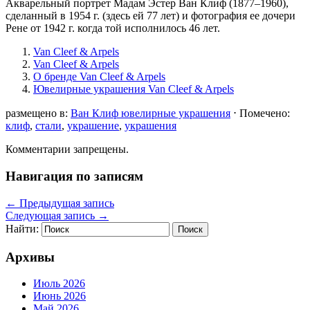
Акварельный портрет Мадам Эстер Ван Клиф (1877–1960),
сделанный в 1954 г. (здесь ей 77 лет) и фотография ее дочери
Рене от 1942 г. когда той исполнилось 46 лет.
Van Cleef & Arpels
Van Cleef & Arpels
О бренде Van Cleef & Arpels
Ювелирные украшения Van Cleef & Arpels
размещено в:
Ван Клиф ювелирные украшения
⋅
Помечено:
клиф
,
стали
,
украшение
,
украшения
Комментарии запрещены.
Навигация по записям
←
Предыдущая запись
Следующая запись
→
Найти:
Архивы
Июль 2026
Июнь 2026
Май 2026