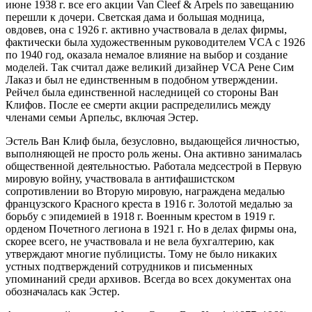
июне 1938 г. все его акции Van Cleef & Arpels по завещанию
перешли к дочери. Светская дама и большая модница,
овдовев, она с 1926 г. активно участвовала в делах фирмы,
фактически была художественным руководителем VCA с 1926
по 1940 год, оказала немалое влияние на выбор и создание
моделей. Так считал даже великий дизайнер VCA Рене Сим
Лаказ и был не единственным в подобном утверждении.
Рейчел была единственной наследницей со стороны Ван
Клифов. После ее смерти акции распределились между
членами семьи Арпельс, включая Эстер.
Эстель Ван Клиф была, безусловно, выдающейся личностью,
выполняющей не просто роль жены. Она активно занималась
общественной деятельностью. Работала медсестрой в Первую
мировую войну, участвовала в антифашистском
сопротивлении во Вторую мировую, награждена медалью
французского Красного креста в 1916 г. Золотой медалью за
борьбу с эпидемией в 1918 г. Военным крестом в 1919 г.
орденом Почетного легиона в 1921 г. Но в делах фирмы она,
скорее всего, не участвовала и не вела бухгалтерию, как
утверждают многие публицисты. Тому не было никаких
устных подтверждений сотрудников и письменных
упоминаний среди архивов. Всегда во всех документах она
обозначалась как Эстер.