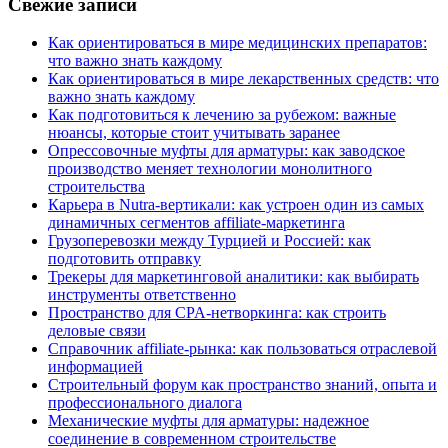
Свежие записи
Как ориентироваться в мире медицинских препаратов:
что важно знать каждому
Как ориентироваться в мире лекарственных средств: что
важно знать каждому
Как подготовиться к лечению за рубежом: важные
нюансы, которые стоит учитывать заранее
Опрессовочные муфты для арматуры: как заводское
производство меняет технологии монолитного
строительства
Карьера в Nutra-вертикали: как устроен один из самых
динамичных сегментов affiliate-маркетинга
Грузоперевозки между Турцией и Россией: как
подготовить отправку
Трекеры для маркетинговой аналитики: как выбирать
инструменты ответственно
Пространство для CPA-нетворкинга: как строить
деловые связи
Справочник affiliate-рынка: как пользоваться отраслевой
информацией
Строительный форум как пространство знаний, опыта и
профессионального диалога
Механические муфты для арматуры: надежное
соединение в современном строительстве