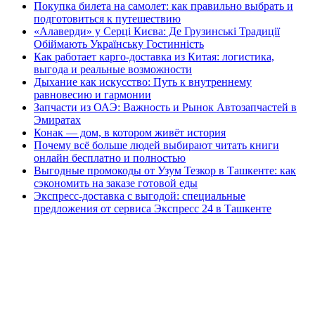
Покупка билета на самолет: как правильно выбрать и
подготовиться к путешествию
«Алаверди» у Серці Києва: Де Грузинські Традиції
Обіймають Українську Гостинність
Как работает карго-доставка из Китая: логистика,
выгода и реальные возможности
Дыхание как искусство: Путь к внутреннему
равновесию и гармонии
Запчасти из ОАЭ: Важность и Рынок Автозапчастей в
Эмиратах
Конак — дом, в котором живёт история
Почему всё больше людей выбирают читать книги
онлайн бесплатно и полностью
Выгодные промокоды от Узум Тезкор в Ташкенте: как
сэкономить на заказе готовой еды
Экспресс-доставка с выгодой: специальные
предложения от сервиса Экспресс 24 в Ташкенте