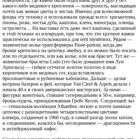
поверхность, где камни были подогнаны друг к другу без
какого-либо видимого крепления — поверхность, выглядящая
почти как живые цветы и листья. Именно для всевозможной
флоры эту технику и использовали прежде всего: хризантемы,
пионы, розы, листья дуба, каштана, клена, винограда, плюща,
остролиста… На выставке есть даже лист каштана, сделанный
в этой технике из изумрудов, при том, что эти хрупкие камни
практически не использовались для serti mystérieux. Рядом —
знаменитые колье-трансформеры Passe-partout, когда две
броши крепились на цепочку-змейку, и их можно было носить
или по отдельности, или как колье, или как браслет. Тут же —
знаменитые браслеты Ludo (это было домашнее имя Луи
Арпельса) — гибкое сетчатое золотое полотно в виде
кирпичиков или медовых сот, куда вставлялись
бриллиантовые и рубиновые кабошоны. Дальше — целая
витрина балерин и фей, которые Van Cleef & Arpels делали с
начала 40-х в своих американских мастерских. За ними —
фигурки животных, ставшие супермодными в 50-е, например,
брошь-пудель, принадлежавшая Грейс Келли. Следующий зал
— гениальная коллекция Alhambra: легкие и почти наивные
цепочки с разноцветными четырехлистными цветами
клевера, созданные в 1968 году, в самый разгар эпохи хиппи,
и соединившие, казалось бы, несоединимое — драгоценности
и антибуржуазный пафос.