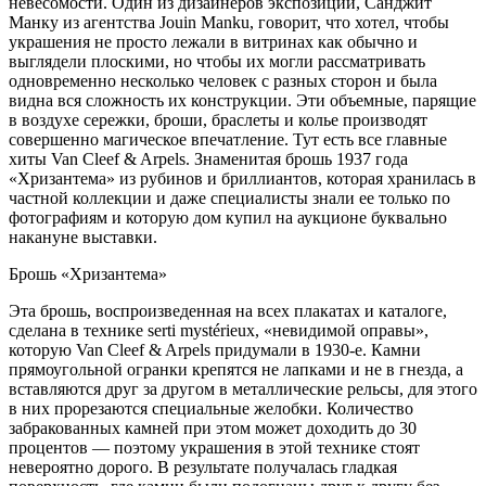
невесомости. Один из дизайнеров экспозиции, Санджит
Манку из агентства Jouin Manku, говорит, что хотел, чтобы
украшения не просто лежали в витринах как обычно и
выглядели плоскими, но чтобы их могли рассматривать
одновременно несколько человек с разных сторон и была
видна вся сложность их конструкции. Эти объемные, парящие
в воздухе сережки, броши, браслеты и колье производят
совершенно магическое впечатление. Тут есть все главные
хиты Van Cleef & Arpels. Знаменитая брошь 1937 года
«Хризантема» из рубинов и бриллиантов, которая хранилась в
частной коллекции и даже специалисты знали ее только по
фотографиям и которую дом купил на аукционе буквально
накануне выставки.
Брошь «Хризантема»
Эта брошь, воспроизведенная на всех плакатах и каталоге,
сделана в технике serti mystérieux, «невидимой оправы»,
которую Van Cleef & Arpels придумали в 1930-е. Камни
прямоугольной огранки крепятся не лапками и не в гнезда, а
вставляются друг за другом в металлические рельсы, для этого
в них прорезаются специальные желобки. Количество
забракованных камней при этом может доходить до 30
процентов — поэтому украшения в этой технике стоят
невероятно дорого. В результате получалась гладкая