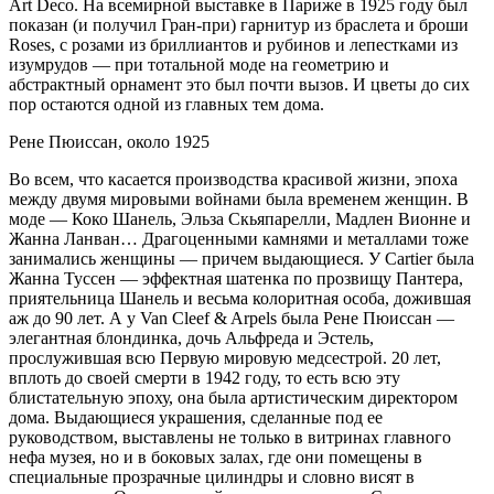
Art Deco. На всемирной выставке в Париже в 1925 году был
показан (и получил Гран-при) гарнитур из браслета и броши
Roses, с розами из бриллиантов и рубинов и лепестками из
изумрудов — при тотальной моде на геометрию и
абстрактный орнамент это был почти вызов. И цветы до сих
пор остаются одной из главных тем дома.
Рене Пюиссан, около 1925
Во всем, что касается производства красивой жизни, эпоха
между двумя мировыми войнами была временем женщин. В
моде — Коко Шанель, Эльза Скьяпарелли, Мадлен Вионне и
Жанна Ланван… Драгоценными камнями и металлами тоже
занимались женщины — причем выдающиеся. У Cartier была
Жанна Туссен — эффектная шатенка по прозвищу Пантера,
приятельница Шанель и весьма колоритная особа, дожившая
аж до 90 лет. А у Van Cleef & Arpels была Рене Пюиссан —
элегантная блондинка, дочь Альфреда и Эстель,
прослужившая всю Первую мировую медсестрой. 20 лет,
вплоть до своей смерти в 1942 году, то есть всю эту
блистательную эпоху, она была артистическим директором
дома. Выдающиеся украшения, сделанные под ее
руководством, выставлены не только в витринах главного
нефа музея, но и в боковых залах, где они помещены в
специальные прозрачные цилиндры и словно висят в