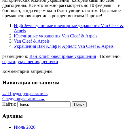
исторических эскизов украшений, которые сами по себе
драгоценны. Все это можно рассмотреть до 10 февраля — и
бог знает, когда еще можно будет увидеть потом. Идеальное
времяпрепровождение в рождественском Париже!
High Jewelry: новые ювелирные украшения Van Cleef &
Arpels
Ювелирные украшения Van Cleef & Arpels
Van Cleef & Arpels
Украшения Ван Клиф и Арпелс Van Cleef & Arpels
размещено в:
Ван Клиф ювелирные украшения
⋅
Помечено:
серьги
,
украшения
,
цепочки
Комментарии запрещены.
Навигация по записям
←
Предыдущая запись
Следующая запись
→
Найти:
Архивы
Июль 2026