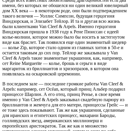
Среди всех известных любительниц драгоценностей есть два
имени, без которых не обошелся ни один великий ювелирный
дом XX века — в некотором роде, они были подтверждением
такого величия — Уоллис Симпсон, будущая герцогиня
Виндзорская, и Элизабет Тейлор. И та и другая всю жизнь
были клиентками Van Cleef & Arpels. Именно герцогиня
Виндзорская пришла в 1938 году к Рене Пюиссан с идеей
колье-молнии, которое можно было бы носить в застегнутом
виде как браслет. Так появился еще один знаменитый шедевр
— колье Zip, которое стало одним из главных хитов в 50-е и
остается таковым до сих пор. Тейлор же заказывала у Van
Cleef & Arpels такие знаменитые украшения, как, например,
сет Reine Marguerite — колье, брошь и серьги в виде
маргариток из бриллиантов и хризопразов, в котором она
появлялась на оскаровской церемонии.
В последнем зале — последние громкие работы Van Cleef &
Arpels: например, сет Océan, который принц Альбер подарил
принцессе Шарлин. А его отец, принц Ренье, в свое время
именно у Van Cleef & Arpels заказывал свадебную парюру из
бриллиантов и жемчуга для его матери, принцессы Грейс — и
ее тоже здесь показывают. Так же как украшения, сделанные
для иранских и египетских принцесс, махарани Бароды,
голливудских звезд, американских миллионерш и
европейских аристократок. Так же как и множество