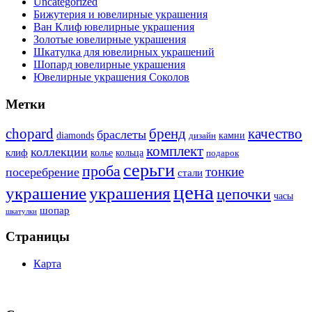
Uncategorized
Бижутерия и ювелирные украшения
Ван Клиф ювелирные украшения
Золотые ювелирные украшения
Шкатулка для ювелирных украшений
Шопард ювелирные украшения
Ювелирные украшения Соколов
Метки
бренд
chopard
качество
браслеты
diamonds
камни
дизайн
комплект
коллекции
клиф
колье
кольца
подарок
серьги
проба
тонкие
посеребрение
стали
цена
украшение
украшения
цепочки
часы
шопар
шкатулки
Страницы
Карта