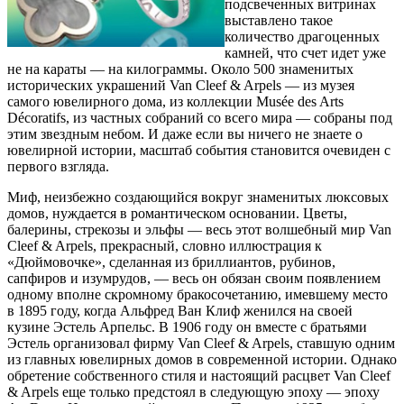
подсвеченных витринах
выставлено такое
количество драгоценных
камней, что счет идет уже
не на караты — на килограммы.
Около 500 знаменитых
исторических украшений Van Cleef & Arpels — из музея
самого ювелирного дома, из коллекции Musée des Arts
Décoratifs, из частных собраний со всего мира — собраны под
этим звездным небом. И даже если вы ничего не знаете о
ювелирной истории, масштаб события становится очевиден с
первого взгляда.
Миф, неизбежно создающийся вокруг знаменитых люксовых
домов, нуждается в романтическом основании. Цветы,
балерины, стрекозы и эльфы — весь этот волшебный мир Van
Cleef & Arpels, прекрасный, словно иллюстрация к
«Дюймовочке», сделанная из бриллиантов, рубинов,
сапфиров и изумрудов, — весь он обязан своим появлением
одному вполне скромному бракосочетанию, имевшему место
в 1895 году, когда Альфред Ван Клиф женился на своей
кузине Эстель Арпельс. В 1906 году он вместе с братьями
Эстель организовал фирму Van Cleef & Arpels, ставшую одним
из главных ювелирных домов в современной истории. Однако
обретение собственного стиля и настоящий расцвет Van Cleef
& Arpels еще только предстоял в следующую эпоху — эпоху