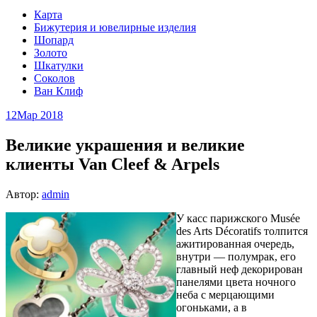
Карта
Бижутерия и ювелирные изделия
Шопард
Золото
Шкатулки
Соколов
Ван Клиф
12
Мар 2018
Великие украшения и великие
клиенты Van Cleef & Arpels
Автор:
admin
У касс парижского Musée
des Arts Décoratifs толпится
ажитированная очередь,
внутри — полумрак, его
главный неф декорирован
панелями цвета ночного
неба с мерцающими
огоньками, а в