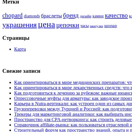
Метки
бренд
chopard
качество
браслеты
к
diamonds
камни
дизайн
цена
украшения
цепочки
шопар
часы
шкатулки
Страницы
Карта
Свежие записи
Как ориентироваться в мире медицинских препаратов: чт
Как ориентироваться в мире лекарственных средств: что
Как подготовиться к лечению за рубежом: важные нюансы
Опрессовочные муфты для арматуры: как заводское прои
Карьера в Nutra-вертикали: как устроен один из самых ди
Грузоперевозки между Турцией и Россией: как подготови
Трекеры для маркетинговой аналитики: как выбирать ин
Пространство для CPA-нетворкинга: как строить деловые
Справочник affiliate-рынка: как пользоваться отраслево
Строительный форум как пространство знаний, опыта и 