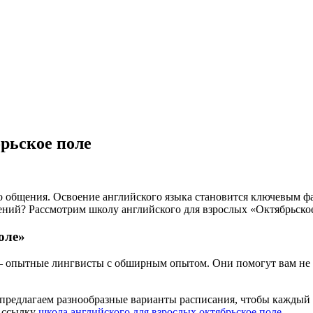
рьское поле
общения. Освоение английского языка становится ключевым факт
жений? Рассмотрим школу английского для взрослых «Октябрьск
оле»
опытные лингвисты с обширным опытом. Они помогут вам не то
предлагаем разнообразные варианты расписания, чтобы каждый 
 ссылку
школа английского для взрослых октябрьское поле
.