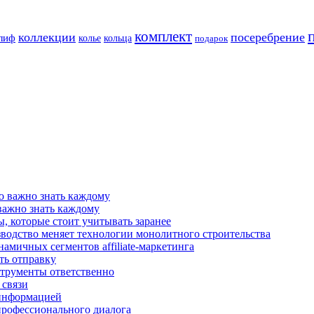
комплект
коллекции
посеребрение
лиф
колье
кольца
подарок
о важно знать каждому
 важно знать каждому
, которые стоит учитывать заранее
зводство меняет технологии монолитного строительства
намичных сегментов affiliate-маркетинга
ть отправку
струменты ответственно
 связи
й информацией
профессионального диалога