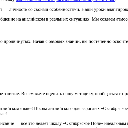
 — личность со своими особенностями. Наши уроки адаптирова
щение на английском в реальных ситуациях. Мы создаем атмосф
 продвинутых. Начав с базовых знаний, вы постепенно освоите
ое занятие. Вы сможете оценить нашу методику, пообщаться с пр
нглийском языке! Школа английского для взрослых «Октябрьское
час!
писание — все это делает школу «Октябрьское Поле» идеальным