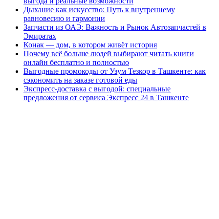
выгода и реальные возможности
Дыхание как искусство: Путь к внутреннему
равновесию и гармонии
Запчасти из ОАЭ: Важность и Рынок Автозапчастей в
Эмиратах
Конак — дом, в котором живёт история
Почему всё больше людей выбирают читать книги
онлайн бесплатно и полностью
Выгодные промокоды от Узум Тезкор в Ташкенте: как
сэкономить на заказе готовой еды
Экспресс-доставка с выгодой: специальные
предложения от сервиса Экспресс 24 в Ташкенте