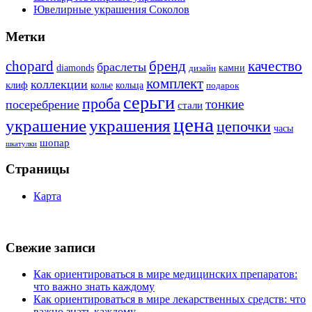
Ювелирные украшения Соколов
Метки
бренд
chopard
качество
браслеты
diamonds
камни
дизайн
комплект
коллекции
клиф
колье
кольца
подарок
серьги
проба
тонкие
посеребрение
стали
цена
украшение
украшения
цепочки
часы
шопар
шкатулки
Страницы
Карта
Свежие записи
Как ориентироваться в мире медицинских препаратов:
что важно знать каждому
Как ориентироваться в мире лекарственных средств: что
важно знать каждому