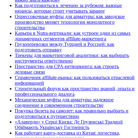
Как подготовиться к лечению за рубежом: важные
нюансы, которые стоит учитывать заранее
Опрессовочные муфты для арматуры: как заводское
производство меняет технологии монолитного
строительства
Карьера в Nutra-вертикали: как устроен один из самых
динамичных сегментов affiliate-маркетинга
Грузоперевозки между Турцией и Россией: как
подготовить отправку
Трекеры для маркетинговой аналитики: как выбирать
инструменты ответственно
Пространство для CPA-нетворкинга: как строить
деловые связи
Справочник affiliate-рынка: как пользоваться отраслевой
информацией
Строительный форум как пространство знаний, опыта и
профессионального диалога
Механические муфты для арматуры: надежное
соединение в современном строительстве
Покупка билета на самолет: как правильно выбрать и
подготовиться к путешествию
«Алаверди» у Серці Києва: Де Грузинські Традиції
Обіймають Українську Гостинність
Как работает карго-доставка из Китая: логистика,