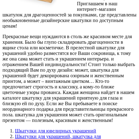
Приглашаем в наш
интернет–магазин
шкатулок для драгоценностей за покупками, где представлены
необыкновенные
дизайнерские шкатулки по доступным
ценам!
Прекрасные вещи нуждаются в столь же красивом месте для
хранения. Было бы глупо складировать драгоценности в
ящике стола или косметичке. В прелестной шкатулке для
украшений удобно разместятся все Ваши сокровища, к тому
же она сама может стать и украшением интерьера. и
отражением Вашей индивидуальности! Стоит только выбрать
подходящий Вам по духу дизайн: может, шкатулка для
украшений будет декорирована озорным и женственным
принтом, а может – винтажным цветком… Кто-то
предпочитает строгость и классику, а кому-то ближе
цветочные узоры прованса. Каждая женщина найдет в нашем
каталоге шкатулку для украшений приятную для глаза и
близкую ей по духу. Если же Вы пребываете в поиске
неординарного подарка для представительницы прекрасного
пола. шкатулка для украшения может стать оригинальным
презентом — полезным, красивым и женственным!
Шкатулки для ювелирных украшений
Шкатулки для украшений, шкатулка для