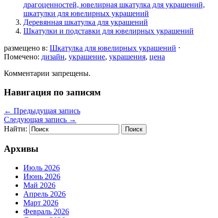
драгоценностей, ювелирная шкатулка для украшений,
шкатулки для ювелирных украшений
Деревянная шкатулка для украшений
Шкатулки и подставки для ювелирных украшений
размещено в:
Шкатулка для ювелирных украшений
⋅
Помечено:
дизайн
,
украшение
,
украшения
,
цена
Комментарии запрещены.
Навигация по записям
←
Предыдущая запись
Следующая запись
→
Найти:
Архивы
Июль 2026
Июнь 2026
Май 2026
Апрель 2026
Март 2026
Февраль 2026