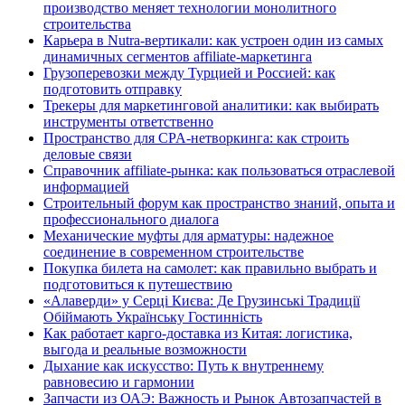
производство меняет технологии монолитного
строительства
Карьера в Nutra-вертикали: как устроен один из самых
динамичных сегментов affiliate-маркетинга
Грузоперевозки между Турцией и Россией: как
подготовить отправку
Трекеры для маркетинговой аналитики: как выбирать
инструменты ответственно
Пространство для CPA-нетворкинга: как строить
деловые связи
Справочник affiliate-рынка: как пользоваться отраслевой
информацией
Строительный форум как пространство знаний, опыта и
профессионального диалога
Механические муфты для арматуры: надежное
соединение в современном строительстве
Покупка билета на самолет: как правильно выбрать и
подготовиться к путешествию
«Алаверди» у Серці Києва: Де Грузинські Традиції
Обіймають Українську Гостинність
Как работает карго-доставка из Китая: логистика,
выгода и реальные возможности
Дыхание как искусство: Путь к внутреннему
равновесию и гармонии
Запчасти из ОАЭ: Важность и Рынок Автозапчастей в