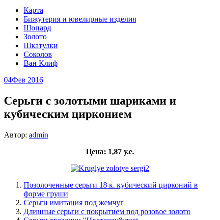
Карта
Бижутерия и ювелирные изделия
Шопард
Золото
Шкатулки
Соколов
Ван Клиф
04
Фев 2016
Серьги с золотыми шариками и
кубическим цирконием
Автор:
admin
Цена: 1,87 у.е.
Позолоченные серьги 18 к. кубический цирконий в
форме груши
Серьги имитация под жемчуг
Длинные серьги с покрытием под розовое золото