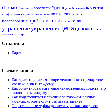
бренд
chopard
качество
браслеты
diamonds
камни
дизайн
комплект
коллекции
клиф
колье
кольца
подарок
серьги
проба
тонкие
посеребрение
стали
цена
украшение
украшения
цепочки
часы
шопар
шкатулки
Страницы
Карта
Свежие записи
Как ориентироваться в мире медицинских препаратов:
что важно знать каждому
Как ориентироваться в мире лекарственных средств: что
важно знать каждому
Как подготовиться к лечению за рубежом: важные
нюансы, которые стоит учитывать заранее
Опрессовочные муфты для арматуры: как заводское