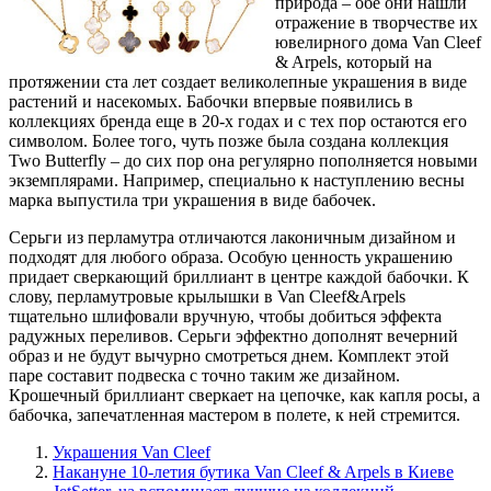
природа – обе они нашли
отражение в творчестве их
ювелирного дома Van Cleef
& Arpels, который на
протяжении ста лет создает великолепные
украшения в виде
растений и насекомых. Бабочки впервые появились в
коллекциях бренда еще в 20-х годах и с тех пор остаются его
символом. Более того, чуть позже была создана коллекция
Two Butterfly – до сих пор она регулярно пополняется новыми
экземплярами. Например, специально к наступлению весны
марка выпустила три украшения в виде бабочек.
Серьги из перламутра отличаются лаконичным дизайном и
подходят для любого образа. Особую ценность украшению
придает сверкающий бриллиант в центре каждой бабочки. К
слову, перламутровые крылышки в Van Cleef&Arpels
тщательно шлифовали вручную, чтобы добиться эффекта
радужных переливов. Серьги эффектно дополнят вечерний
образ и не будут вычурно смотреться днем. Комплект этой
паре составит подвеска с точно таким же дизайном.
Крошечный бриллиант сверкает на цепочке, как капля росы, а
бабочка, запечатленная мастером в полете, к ней стремится.
Украшения Van Cleef
Накануне 10-летия бутика Van Cleef & Arpels в Киеве