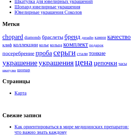
Шкатулка для ювелирных украшений
Шопард ювелирные украшения
Ювелирные украшения Соколов
Метки
бренд
chopard
качество
браслеты
diamonds
камни
дизайн
комплект
коллекции
клиф
колье
кольца
подарок
серьги
проба
тонкие
посеребрение
стали
цена
украшение
украшения
цепочки
часы
шопар
шкатулки
Страницы
Карта
Свежие записи
Как ориентироваться в мире медицинских препаратов:
что важно знать каждому