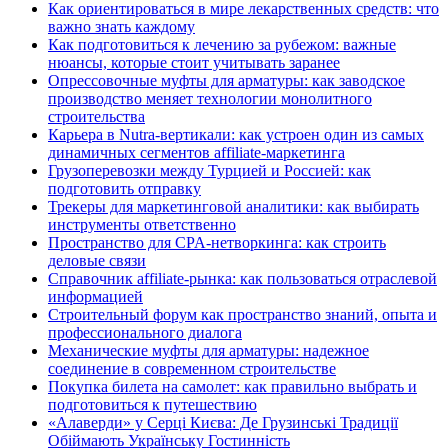
Как ориентироваться в мире лекарственных средств: что
важно знать каждому
Как подготовиться к лечению за рубежом: важные
нюансы, которые стоит учитывать заранее
Опрессовочные муфты для арматуры: как заводское
производство меняет технологии монолитного
строительства
Карьера в Nutra-вертикали: как устроен один из самых
динамичных сегментов affiliate-маркетинга
Грузоперевозки между Турцией и Россией: как
подготовить отправку
Трекеры для маркетинговой аналитики: как выбирать
инструменты ответственно
Пространство для CPA-нетворкинга: как строить
деловые связи
Справочник affiliate-рынка: как пользоваться отраслевой
информацией
Строительный форум как пространство знаний, опыта и
профессионального диалога
Механические муфты для арматуры: надежное
соединение в современном строительстве
Покупка билета на самолет: как правильно выбрать и
подготовиться к путешествию
«Алаверди» у Серці Києва: Де Грузинські Традиції
Обіймають Українську Гостинність