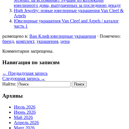
JetSetter. ua вспоминает лучшие из коллекций
ювелирного дома, выпущенных за последнюю декаду
High Jewelry: новые ювелирные украшения Van Cleef &
Arpels
Ювелирные украшения Van Cleef and Arpels / каталог
часть 1
размещено в:
Ван Клиф ювелирные украшения
⋅
Помечено:
бренд
,
комплект
,
украшения
,
цена
Комментарии запрещены.
Навигация по записям
←
Предыдущая запись
Следующая запись
→
Найти:
Архивы
Июль 2026
Июнь 2026
Май 2026
Апрель 2026
Март 2026