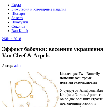
Карта
Бижутерия и ювелирные изделия
Шопард
Золото
Шкатулки
Соколов
Ван Клиф
26
Янв 2018
Эффект бабочки: весенние украшения
Van Cleef & Arpels
Автор:
admin
Коллекция Two Butterfly
пополнилась тремя
новыми экземплярами
У супругов Альфреда Ван
Клифа и Эстель Арпельс
было две больших страсти:
драгоценные камни и