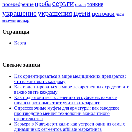
серьги
проба
тонкие
посеребрение
стали
цена
украшение
украшения
цепочки
часы
шопар
шкатулки
Страницы
Карта
Свежие записи
Как ориентироваться в мире медицинских препаратов:
что важно знать каждому
Как ориентироваться в мире лекарственных средств: что
важно знать каждому
Как подготовиться к лечению за рубежом: важные
нюансы, которые стоит учитывать заранее
Опрессовочные муфты для арматуры: как заводское
производство меняет технологии монолитного
строительства
Карьера в Nutra-вертикали: как устроен один из самых
динамичных сегментов affiliate-маркетинга