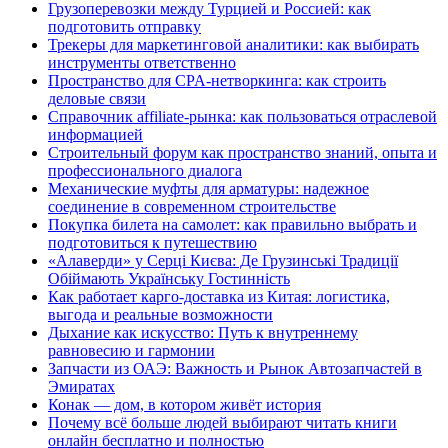
Грузоперевозки между Турцией и Россией: как
подготовить отправку
Трекеры для маркетинговой аналитики: как выбирать
инструменты ответственно
Пространство для CPA-нетворкинга: как строить
деловые связи
Справочник affiliate-рынка: как пользоваться отраслевой
информацией
Строительный форум как пространство знаний, опыта и
профессионального диалога
Механические муфты для арматуры: надежное
соединение в современном строительстве
Покупка билета на самолет: как правильно выбрать и
подготовиться к путешествию
«Алаверди» у Серці Києва: Де Грузинські Традиції
Обіймають Українську Гостинність
Как работает карго-доставка из Китая: логистика,
выгода и реальные возможности
Дыхание как искусство: Путь к внутреннему
равновесию и гармонии
Запчасти из ОАЭ: Важность и Рынок Автозапчастей в
Эмиратах
Конак — дом, в котором живёт история
Почему всё больше людей выбирают читать книги
онлайн бесплатно и полностью